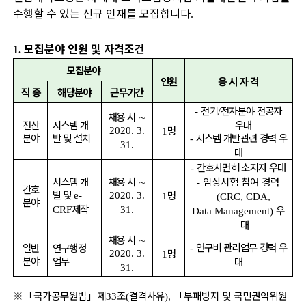
수행할 수 있는 신규 인재를 모집합니다
.
모집분야 인원 및 자격조건
1.
모집분야
인원
응 시 자 격
직 종
해당분야
근무기간
전기
전자분야 전공자
-
/
채용 시
∼
전산
시스템 개
우대
명
2020. 3.
1
분야
발 및 설치
시스템 개발관련 경력 우
-
31.
대
간호사면허 소지자 우대
-
시스템 개
채용 시
∼
임상시험 참여 경력
-
간호
발 및
명
e-
2020. 3.
1
(CRC, CDA,
분야
제작
우
CRF
31.
Data Management)
대
채용 시
∼
연구비 관리업무 경력 우
일반
연구행정
-
명
2020. 3.
1
분야
업무
대
31.
※「
국가공무원법
」
제
조
결격사유
「
부패방지 및 국민권익위원
33
(
),