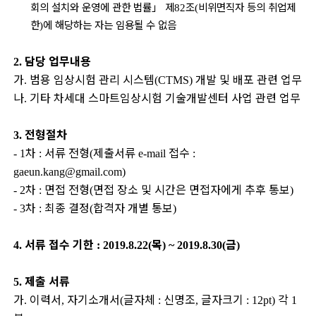
회의 설치와 운영에 관한 법률
」
제
조
비위면직자 등의 취업제
82
(
한
에 해당하는
자는 임용될 수 없음
)
담당 업무내용
2.
가
범용 임상시험 관리 시스템
개발 및 배포 관련 업무
.
(CTMS)
나
기타 차세대 스마트임상시험 기술개발센터 사업 관련 업무
.
전형절차
3.
차
서류 전형
제출서류
접수
- 1
:
(
e-mail
:
gaeun.kang@gmail.com)
차
면접 전형
면접 장소 및 시간은 면접자에게 추후 통보
- 2
:
(
)
차
최종 결정
합격자 개별 통보
- 3
:
(
)
서류 접수 기한
목
금
4.
: 2019.8.22(
) ~ 2019.8.30(
)
제출 서류
5.
가
이력서
자기소개서
글자체
신명조
글자크기
각
.
,
(
:
,
: 12pt)
1