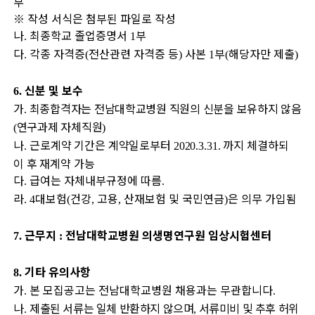
부
※
작성 서식은 첨부된 파일로 작성
나
최종학교 졸업증명서
부
.
1
다
각종 자격증
전산관련 자격증 등
사본
부
해당자만 제출
.
(
)
1
(
)
신분 및 보수
6.
가
최종합격자는 전남대학교병원 직원의 신분을 보유하지 않음
.
연구과제 자체직원
(
)
나
근로계약 기간은 계약일로부터
까지 체결하되
.
2020.3.31.
이 후 재계약 가
능
다
급여는 자체내부규정에 따름
.
.
라
대보험
건강
고용
산재보험 및 국민연금
은 의무 가입됨
. 4
(
,
,
)
근무지
전남대학교병원 의생명연구원 임상시험센터
7.
:
기타 유의사항
8.
가
본 모집공고는 전남대학교병원 채용과는 무관합니다
.
.
나
제출된 서류는 일체 반환하지 않으며
서류미비 및 추후 허위
.
,